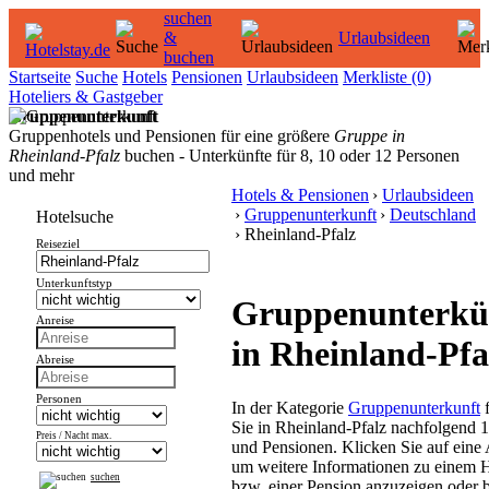
suchen
&
Urlaubsideen
buchen
Startseite
Suche
Hotels
Pensionen
Urlaubsideen
Merkliste
(0)
Hoteliers & Gastgeber
Gruppenunterkunft
Gruppenhotels und Pensionen für eine größere
Gruppe in
Rheinland-Pfalz
buchen - Unterkünfte für 8, 10 oder 12 Personen
und mehr
Hotels & Pensionen
›
Urlaubsideen
›
Gruppenunterkunft
›
Deutschland
Hotelsuche
› Rheinland-Pfalz
Reiseziel
Unterkunftstyp
Gruppenunterkü
Anreise
in Rheinland-Pfa
Abreise
Personen
In der Kategorie
Gruppenunterkunft
f
Sie in Rheinland-Pfalz nachfolgend 1
Preis / Nacht max.
und Pensionen. Klicken Sie auf eine
um weitere Informationen zu einem 
suchen
bzw. einer Pension anzuzeigen oder 