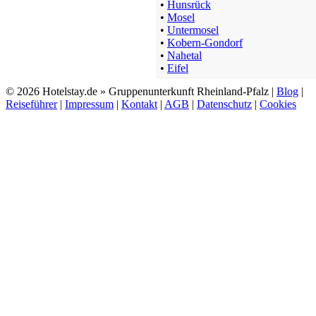
•
Hunsrück
•
Mosel
•
Untermosel
•
Kobern-Gondorf
•
Nahetal
•
Eifel
© 2026 Hotelstay.de » Gruppenunterkunft Rheinland-Pfalz |
Blog
|
Reiseführer
|
Impressum
|
Kontakt
|
AGB
|
Datenschutz
|
Cookies