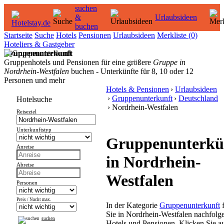
suchen
&
Urlaubsideen
buchen
Startseite
Suche
Hotels
Pensionen
Urlaubsideen
Merkliste
(0)
Hoteliers & Gastgeber
Gruppenunterkunft
Gruppenhotels und Pensionen für eine größere
Gruppe in
Nordrhein-Westfalen
buchen - Unterkünfte für 8, 10 oder 12
Personen und mehr
Hotels & Pensionen
›
Urlaubsideen
›
Gruppenunterkunft
›
Deutschland
Hotelsuche
› Nordrhein-Westfalen
Reiseziel
Unterkunftstyp
Gruppenunterkü
Anreise
in Nordrhein-
Abreise
Westfalen
Personen
Preis / Nacht max.
In der Kategorie
Gruppenunterkunft
f
Sie in Nordrhein-Westfalen nachfolg
suchen
Hotels und Pensionen. Klicken Sie au