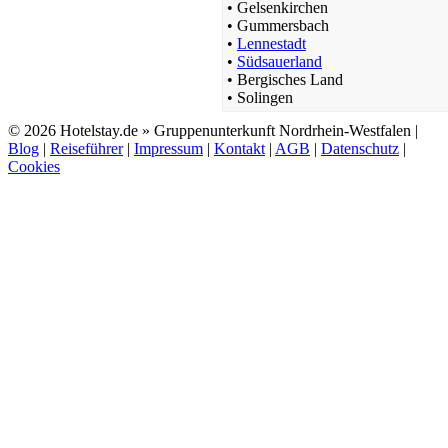
•
Gelsenkirchen
•
Gummersbach
•
Lennestadt
•
Südsauerland
•
Bergisches Land
•
Solingen
© 2026 Hotelstay.de » Gruppenunterkunft Nordrhein-Westfalen |
Blog
|
Reiseführer
|
Impressum
|
Kontakt
|
AGB
|
Datenschutz
|
Cookies