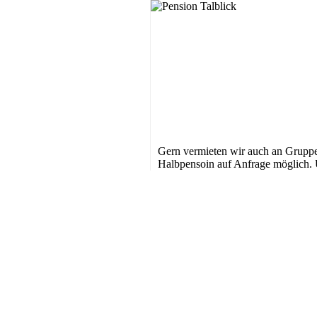
Gern vermieten wir auch an Grupp
Halbpensoin auf Anfrage möglich.
Früchstücksraum bietet genug Platz
gessellige Abende in der Gruppe.
Gemeinsame Wanderungen bieten s
Bad Grund an. Sie starten vor der T
der König-Hübich-Route.
Pension in Bad Grund
Gruppenunterkunft
ab
Unterkunft für max.
25
23 Personen
EUR/Tag