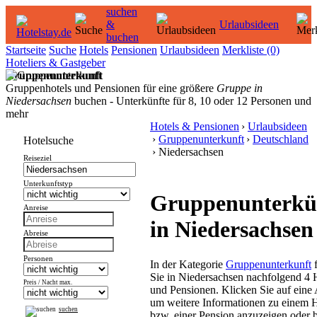
suchen
&
Urlaubsideen
buchen
Startseite
Suche
Hotels
Pensionen
Urlaubsideen
Merkliste
(0)
Hoteliers & Gastgeber
Gruppenunterkunft
Gruppenhotels und Pensionen für eine größere
Gruppe in
Niedersachsen
buchen - Unterkünfte für 8, 10 oder 12 Personen und
mehr
Hotels & Pensionen
›
Urlaubsideen
›
Gruppenunterkunft
›
Deutschland
Hotelsuche
› Niedersachsen
Reiseziel
Unterkunftstyp
Gruppenunterkü
Anreise
in Niedersachsen
Abreise
Personen
In der Kategorie
Gruppenunterkunft
f
Sie in Niedersachsen nachfolgend 4 
Preis / Nacht max.
und Pensionen. Klicken Sie auf eine
um weitere Informationen zu einem 
suchen
bzw. einer Pension anzuzeigen oder 