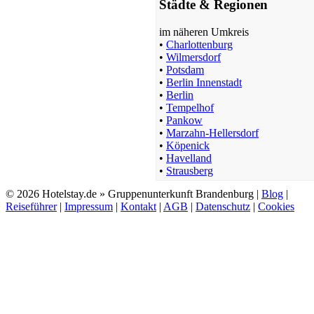
Städte & Regionen
im näheren Umkreis
•
Charlottenburg
•
Wilmersdorf
•
Potsdam
•
Berlin Innenstadt
•
Berlin
•
Tempelhof
•
Pankow
•
Marzahn-Hellersdorf
•
Köpenick
•
Havelland
•
Strausberg
© 2026 Hotelstay.de » Gruppenunterkunft Brandenburg |
Blog
|
Reiseführer
|
Impressum
|
Kontakt
|
AGB
|
Datenschutz
|
Cookies