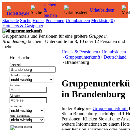
suchen
&
Urlaubsideen
buchen
Startseite
Suche
Hotels
Pensionen
Urlaubsideen
Merkliste
(0)
Hoteliers & Gastgeber
Gruppenunterkunft
Gruppenhotels und Pensionen für eine größere
Gruppe in
Brandenburg
buchen - Unterkünfte für 8, 10 oder 12 Personen und
mehr
Hotels & Pensionen
›
Urlaubsideen
›
Gruppenunterkunft
›
Deutschland
Hotelsuche
› Brandenburg
Reiseziel
Unterkunftstyp
Gruppenunterkü
Anreise
in Brandenburg
Abreise
Personen
In der Kategorie
Gruppenunterkunft
f
Sie in Brandenburg nachfolgend 1 H
Preis / Nacht max.
Pensionen. Klicken Sie auf eine Anz
weitere Informationen zu einem Hote
suchen
einer Pension anzuzeigen oder benut