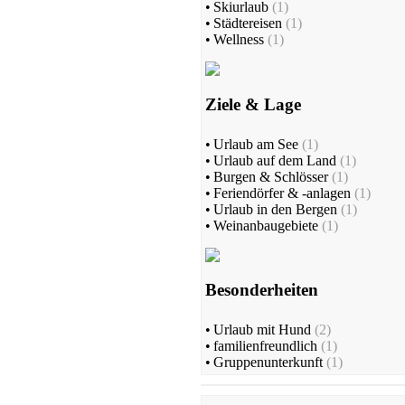
•
Skiurlaub
(1)
•
Städtereisen
(1)
•
Wellness
(1)
Ziele & Lage
•
Urlaub am See
(1)
•
Urlaub auf dem Land
(1)
•
Burgen & Schlösser
(1)
•
Feriendörfer & -anlagen
(1)
•
Urlaub in den Bergen
(1)
•
Weinanbaugebiete
(1)
Besonderheiten
•
Urlaub mit Hund
(2)
•
familienfreundlich
(1)
•
Gruppenunterkunft
(1)