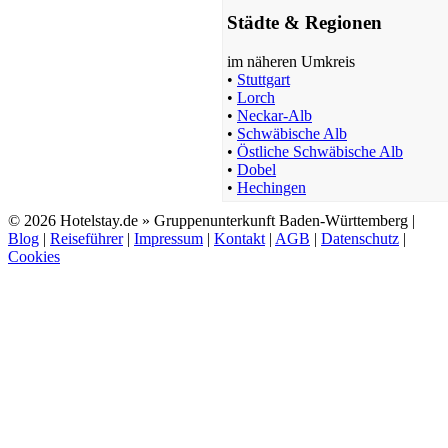
Städte & Regionen
im näheren Umkreis
•
Stuttgart
•
Lorch
•
Neckar-Alb
•
Schwäbische Alb
•
Östliche Schwäbische Alb
•
Dobel
•
Hechingen
© 2026 Hotelstay.de » Gruppenunterkunft Baden-Württemberg |
Blog
|
Reiseführer
|
Impressum
|
Kontakt
|
AGB
|
Datenschutz
|
Cookies