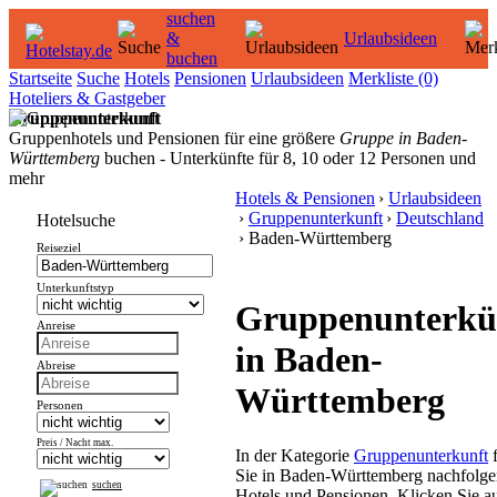
suchen
&
Urlaubsideen
buchen
Startseite
Suche
Hotels
Pensionen
Urlaubsideen
Merkliste
(0)
Hoteliers & Gastgeber
Gruppenunterkunft
Gruppenhotels und Pensionen für eine größere
Gruppe in Baden-
Württemberg
buchen - Unterkünfte für 8, 10 oder 12 Personen und
mehr
Hotels & Pensionen
›
Urlaubsideen
›
Gruppenunterkunft
›
Deutschland
Hotelsuche
› Baden-Württemberg
Reiseziel
Unterkunftstyp
Gruppenunterkü
Anreise
in Baden-
Abreise
Württemberg
Personen
Preis / Nacht max.
In der Kategorie
Gruppenunterkunft
f
Sie in Baden-Württemberg nachfolge
suchen
Hotels und Pensionen. Klicken Sie au