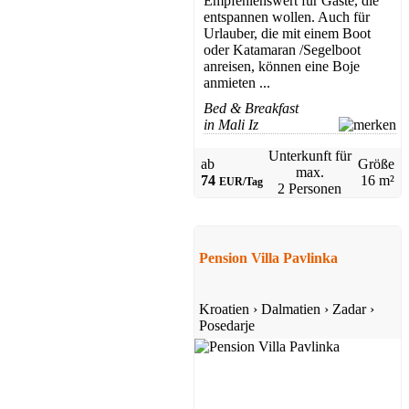
Empfehlenswert für Gäste, die
entspannen wollen. Auch für
Urlauber, die mit einem Boot
oder Katamaran /Segelboot
anreisen, können eine Boje
anmieten ...
Bed & Breakfast
in Mali Iz
Unterkunft für
ab
Größe
max.
74
16 m²
EUR/Tag
2 Personen
Pension Villa Pavlinka
Kroatien
›
Dalmatien
›
Zadar
›
Posedarje