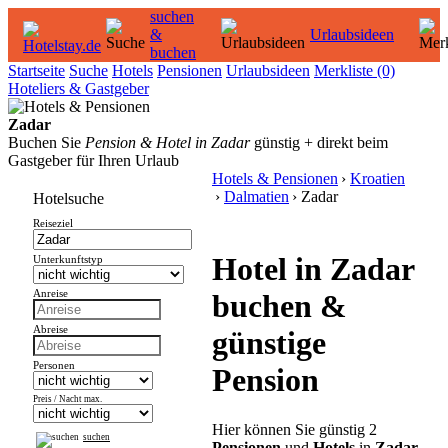
suchen
&
Urlaubsideen
buchen
Startseite
Suche
Hotels
Pensionen
Urlaubsideen
Merkliste
(0)
Hoteliers & Gastgeber
Zadar
Buchen Sie
Pension & Hotel in Zadar
günstig + direkt beim
Gastgeber für Ihren Urlaub
Hotels & Pensionen
›
Kroatien
›
Dalmatien
› Zadar
Hotelsuche
Reiseziel
Hotel in Zadar
Unterkunftstyp
Anreise
buchen &
Abreise
günstige
Personen
Pension
Preis / Nacht max.
Hier können Sie günstig 2
suchen
Pensionen
und
Hotels
in
Zadar