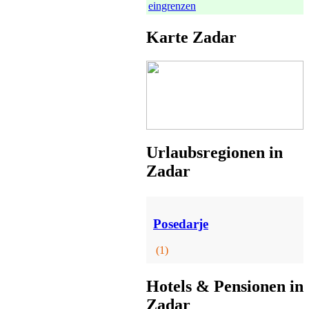
eingrenzen
Karte Zadar
Pension
Posedarje
ab 51 EUR/Tag
Urlaubsregionen in
Zadar
Posedarje
Apartmenthaus
Karlobag
(1)
ab 240 EUR/Tag
Hotels & Pensionen in
Zadar