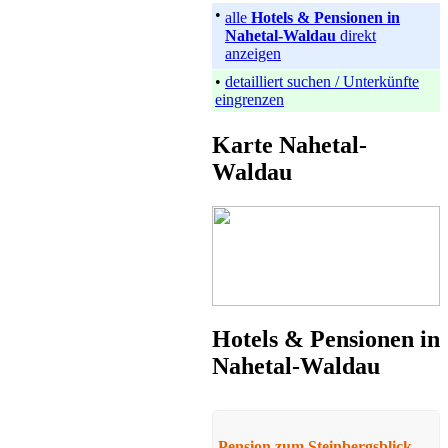
•
alle
Hotels & Pensionen in
Nahetal-Waldau
direkt
anzeigen
•
detailliert suchen / Unterkünfte
eingrenzen
Karte Nahetal-
Pension
Waldau
Nesse-Apfelstädt
ab 26 EUR/Tag
Hotels & Pensionen in
Nahetal-Waldau
Ferienwohnung
Weimarer Land
Preis auf Anfrage
Pension zum Steinbergsblick