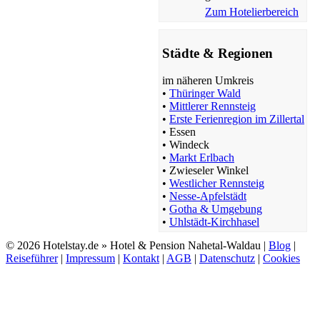
Zum Hotelierbereich
Städte & Regionen
im näheren Umkreis
•
Thüringer Wald
•
Mittlerer Rennsteig
•
Erste Ferienregion im Zillertal
•
Essen
•
Windeck
•
Markt Erlbach
•
Zwieseler Winkel
•
Westlicher Rennsteig
•
Nesse-Apfelstädt
•
Gotha & Umgebung
•
Uhlstädt-Kirchhasel
© 2026 Hotelstay.de » Hotel & Pension Nahetal-Waldau |
Blog
|
Reiseführer
|
Impressum
|
Kontakt
|
AGB
|
Datenschutz
|
Cookies