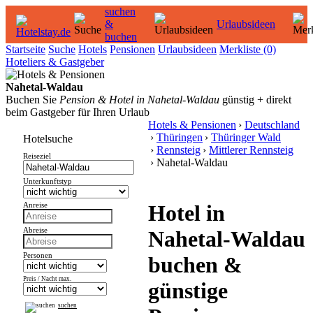
suchen
&
Urlaubsideen
buchen
Startseite
Suche
Hotels
Pensionen
Urlaubsideen
Merkliste
(0)
Hoteliers & Gastgeber
Nahetal-Waldau
Buchen Sie
Pension & Hotel in Nahetal-Waldau
günstig + direkt
beim Gastgeber für Ihren Urlaub
Hotels & Pensionen
›
Deutschland
›
Thüringen
›
Thüringer Wald
Hotelsuche
›
Rennsteig
›
Mittlerer Rennsteig
Reiseziel
› Nahetal-Waldau
Unterkunftstyp
Hotel in
Anreise
Abreise
Nahetal-Waldau
Personen
buchen &
Preis / Nacht max.
günstige
suchen