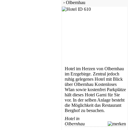
›
Olbernhau
Pension
Erzgebirge
ab 25 EUR/Tag
Hotel im Herzen von Olbernhau
im Erzgebirge. Zentral jedoch
ruhig gelegenes Hotel mit Blick
über Olbernhau Kostenloses
Wlan sowie kostenfrei Parkplätze
hält dieses Hotel Garni für Sie
vor. In der selben Anlage besteht
die Möglichkeit das Restaurant
Berghof zu besuchen.
Hotel
Erzgebirge
Hotel in
ab 90 EUR/Tag
Olbernhau