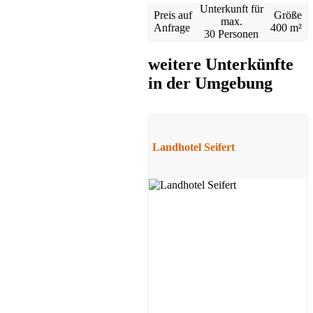
Unterkunft für
Preis auf
Größe
max.
Anfrage
400 m²
30 Personen
weitere Unterkünfte
in der Umgebung
Ferienwohnung
Sehmatal
ab 30 EUR/Tag
Landhotel Seifert
Pension
Sehmatal
Preis auf Anfrage