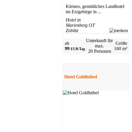
Kleines, gemütliches Landhotel
im Erzgebirge in ...
Hotel in
Marienberg OT
Zöblitz
Unterkunft für
ab
Größe
max.
99
160 m²
EUR/Tag
20 Personen
Pension
Chemnitz & Umgebung
Preis auf Anfrage
Hotel Goldhübel
Pension
Schwarzenberg