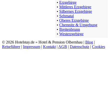
•
Erzgebirge
•
Mittleres Erzgebirge
•
Silbernes Erzgebirge
•
Sehmatal
•
Oberes Erzgebirge
•
Chemnitz & Umgebung
•
Breitenbrunn
•
Westerzgebirge
© 2026 Hotelstay.de » Hotel & Pension Olbernhau |
Blog
|
Reiseführer
|
Impressum
|
Kontakt
|
AGB
|
Datenschutz
|
Cookies