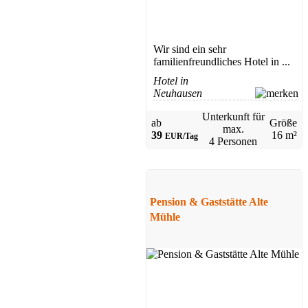
ab 45 EUR/Tag
Wir sind ein sehr
familienfreundliches Hotel in ...
Hotel in
Neuhausen
Unterkunft für
ab
Größe
max.
39
16 m²
EUR/Tag
4 Personen
Hotel
Breitenbrunn
ab 75 EUR/Tag
Pension & Gaststätte Alte
Mühle