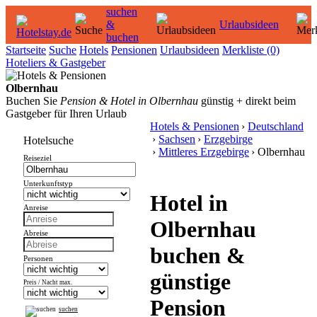
suchen
&
Urlaubsideen
buchen
Startseite
Suche
Hotels
Pensionen
Urlaubsideen
Merkliste
(0)
Hoteliers & Gastgeber
Olbernhau
Buchen Sie
Pension & Hotel in Olbernhau
günstig + direkt beim
Gastgeber für Ihren Urlaub
Hotels & Pensionen
›
Deutschland
›
Sachsen
›
Erzgebirge
Hotelsuche
›
Mittleres Erzgebirge
› Olbernhau
Reiseziel
Unterkunftstyp
Hotel in
Anreise
Olbernhau
Abreise
buchen &
Personen
günstige
Preis / Nacht max.
Pension
suchen