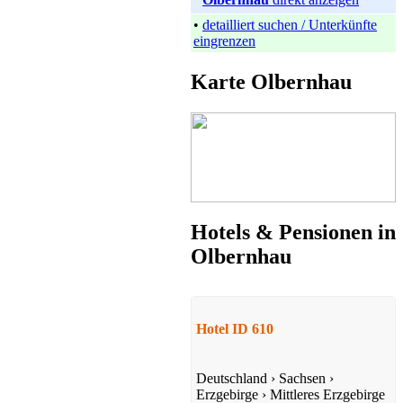
•
detailliert suchen / Unterkünfte
eingrenzen
Karte Olbernhau
Hotel
Marienberg
ab 99 EUR/Tag
Hotels & Pensionen in
Olbernhau
Hotel
Hotel ID 610
Neuhausen
ab 39 EUR/Tag
Deutschland
›
Sachsen
›
Erzgebirge
›
Mittleres Erzgebirge