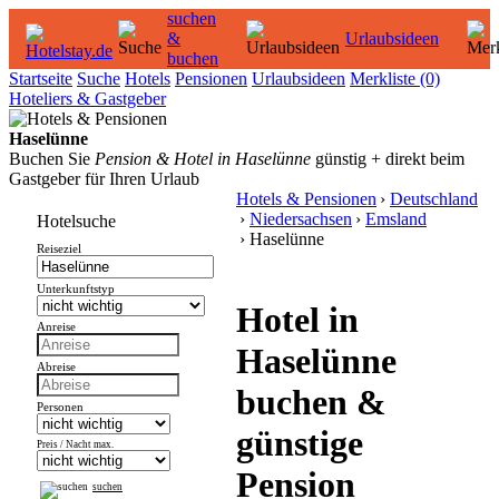
suchen
&
Urlaubsideen
buchen
Startseite
Suche
Hotels
Pensionen
Urlaubsideen
Merkliste
(0)
Hoteliers & Gastgeber
Haselünne
Buchen Sie
Pension & Hotel in Haselünne
günstig + direkt beim
Gastgeber für Ihren Urlaub
Hotels & Pensionen
›
Deutschland
›
Niedersachsen
›
Emsland
Hotelsuche
› Haselünne
Reiseziel
Unterkunftstyp
Hotel in
Anreise
Haselünne
Abreise
buchen &
Personen
günstige
Preis / Nacht max.
Pension
suchen