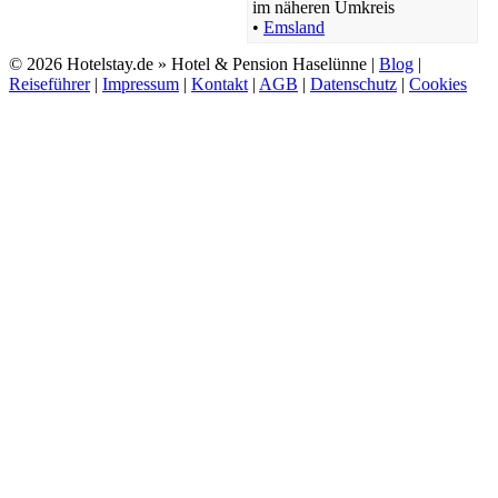
im näheren Umkreis
•
Emsland
© 2026 Hotelstay.de » Hotel & Pension Haselünne |
Blog
|
Reiseführer
|
Impressum
|
Kontakt
|
AGB
|
Datenschutz
|
Cookies