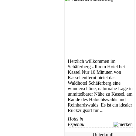
Gasthof
Twistetal
ab 35 EUR/Tag
Herzlich willkommen im
Schäferberg - Ihrem Hotel bei
Kassel Nur 10 Minuten von
Kassel entfernt bietet das
Waldhotel Schäferberg eine
wunderschöne, naturnahe Lage in
unmittelbarer Nähe zu Kassel, am
Rande des Habichtswalds und
Hotel
Reinhardswalds. Es ist ein idealer
Rückzugsort für ...
Weserbergland
ab 45 EUR/Tag
Hotel in
Espenau
Unterkunft