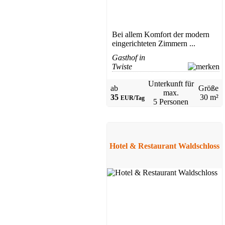
Bei allem Komfort der modern
eingerichteten Zimmern ...
Gasthof in
Twiste
Unterkunft für
ab
Größe
max.
35
30 m²
EUR/Tag
5 Personen
Hotel & Restaurant Waldschloss