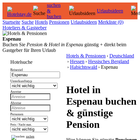
suchen
&
Urlaubsideen
buchen
Startseite
Suche
Hotels
Pensionen
Urlaubsideen
Merkliste
(0)
Hoteliers & Gastgeber
Espenau
Buchen Sie
Pension & Hotel in Espenau
günstig + direkt beim
Gastgeber für Ihren Urlaub
Hotels & Pensionen
›
Deutschland
›
Hessen
›
Hessisches Bergland
Hotelsuche
›
Habichtswald
› Espenau
Reiseziel
Unterkunftstyp
Hotel in
Anreise
Espenau buchen
Abreise
& günstige
Personen
Pension
Preis / Nacht max.
suchen
Hier können Sie günstig
Pensionen