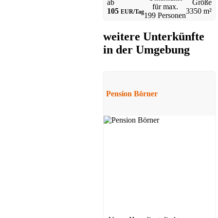
ab
Größe
für max.
105
3350 m²
EUR/Tag
199 Personen
weitere Unterkünfte
in der Umgebung
Hotel
Bad Wildungen
ab 25 EUR/Tag
Pension Börner
Gasthof
Sontra
ab 38 EUR/Tag