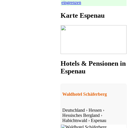
eingrenzen
Karte Espenau
Pension
Oberweser
Preis auf Anfrage
Hotels & Pensionen in
Espenau
Hotel
Waldhotel Schäferberg
Weserbergland
ab 39 EUR/Tag
Deutschland
›
Hessen
›
Hessisches Bergland
›
Habichtswald
›
Espenau