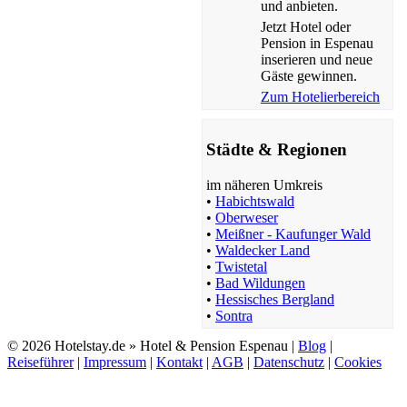
und anbieten.
Jetzt Hotel oder
Pension in Espenau
inserieren und neue
Gäste gewinnen.
Zum Hotelierbereich
Städte & Regionen
im näheren Umkreis
•
Habichtswald
•
Oberweser
•
Meißner - Kaufunger Wald
•
Waldecker Land
•
Twistetal
•
Bad Wildungen
•
Hessisches Bergland
•
Sontra
© 2026 Hotelstay.de » Hotel & Pension Espenau |
Blog
|
Reiseführer
|
Impressum
|
Kontakt
|
AGB
|
Datenschutz
|
Cookies