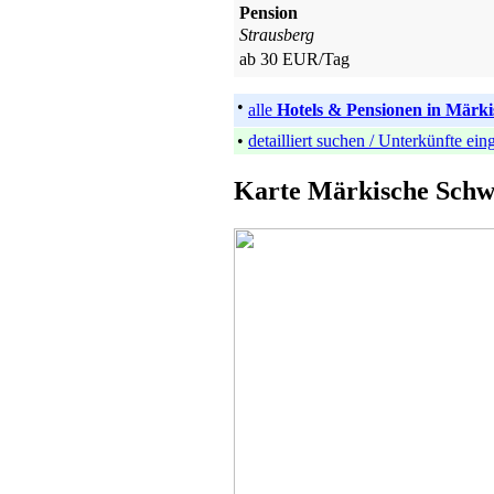
Pension
Strausberg
ab 30 EUR/Tag
•
alle
Hotels & Pensionen in Märki
•
detailliert suchen / Unterkünfte ei
Karte Märkische Schw
Bed & Breakfast
Bleyen-Genschmar
ab 35 EUR/Tag