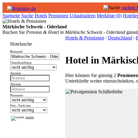
suchen 
Startseite
Suche
Hotels
Pensionen
Urlaubsideen
Merkliste
(0)
Hotelie
Märkische Schweiz - Oderland
Buchen Sie
Pension & Hotel in Märkische Schweiz - Oderland
günsti
Hotels & Pensionen
›
Deutschland
›
Hotelsuche
Reiseziel
Hotel in Märkisc
Unterkunftstyp
Anreise
Hier können Sie günstig 2
Pensione
Unterkünfte weiter einzuschränken, o
Abreise
Personen
Preis / Nacht max.
suchen