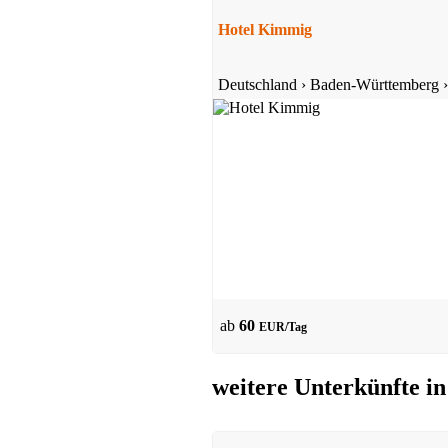
Hotel Kimmig
Hotel
Deutschland
›
Baden-Württemberg
Hornberg
ab 38 EUR/Tag
Gasthof
Hornberg
ab
60
EUR/Tag
ab 35 EUR/Tag
weitere Unterkünfte i