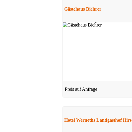
Gästehaus Biehrer
5,0
1 Bewertung
Hotel
Schönwald
Preis auf Anfrage
Preis auf Anfrage
Hotel
Baiersbronn
ab 37 EUR/Tag
Hotel Werneths Landgasthof Hir