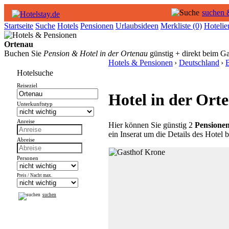
suchen 
Startseite
Suche
Hotels
Pensionen
Urlaubsideen
Merkliste
(0)
Hotelie
Ortenau
Buchen Sie
Pension & Hotel in der Ortenau
günstig + direkt beim Ga
Hotels & Pensionen
›
Deutschland
›
Hotelsuche
Reiseziel
Hotel in der Ort
Unterkunftstyp
Anreise
Hier können Sie günstig 2
Pensione
ein Inserat um die Details des Hotel
Abreise
Personen
Preis / Nacht max.
suchen