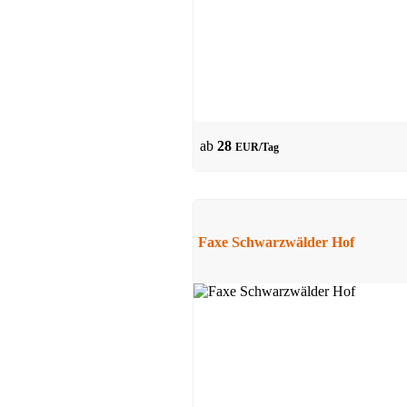
Pension
Freudenstadt
ab
28
EUR/Tag
ab 27 EUR/Tag
Faxe Schwarzwälder Hof
Pension
Kinzheim
ab 55 EUR/Tag