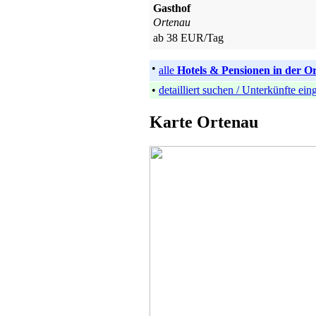
Gasthof
Ortenau
ab 38 EUR/Tag
•
alle
Hotels & Pensionen in der O
•
detailliert suchen / Unterkünfte ei
Karte Ortenau
Hotel
Bad Peterstal-Griesbach
ab 60 EUR/Tag