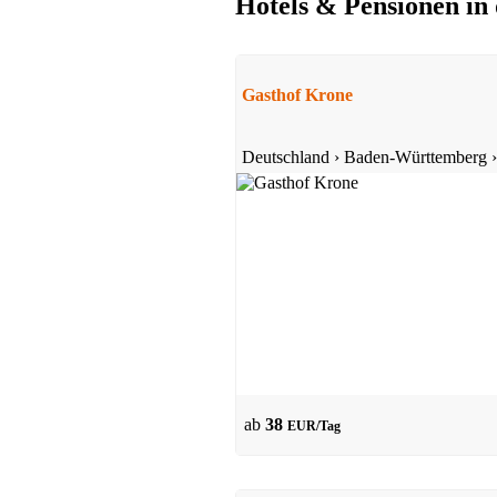
Hotels & Pensionen in
Pension
Oberprechtal
Gasthof Krone
ab 28 EUR/Tag
Deutschland
›
Baden-Württemberg
Pension
Mittlerer Schwarzwald
ab 25 EUR/Tag
ab
38
EUR/Tag