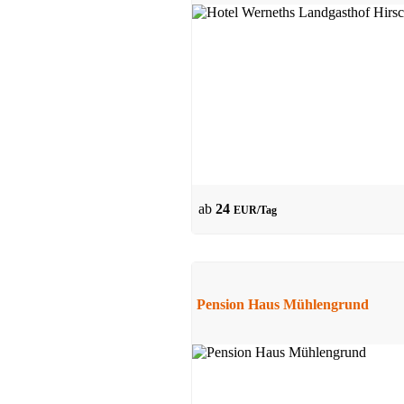
Hotel
Gundelfingen
ab 49 EUR/Tag
ab
24
EUR/Tag
Pension Haus Mühlengrund
Pension
Baiersbronn
Preis auf Anfrage