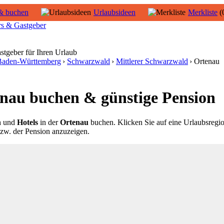
& buchen
Urlaubsideen
Merkliste
(
rs & Gastgeber
stgeber für Ihren Urlaub
Baden-Württemberg
›
Schwarzwald
›
Mittlerer Schwarzwald
› Ortenau
enau buchen & günstige Pension
n
und
Hotels
in der
Ortenau
buchen.
Klicken Sie auf eine Urlaubsregio
 bzw. der Pension anzuzeigen.